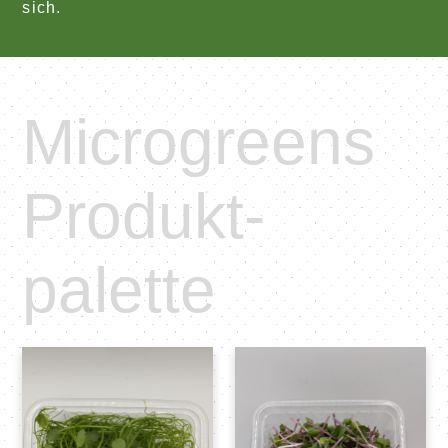
sich.
Microgreens
Produkt­
palette